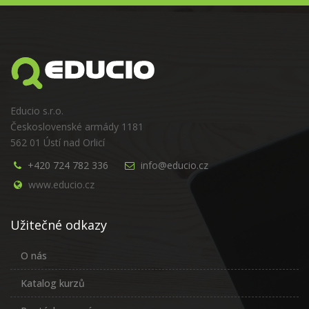
Educio s.r.o.
Československé armády 1181
562 01 Ústí nad Orlicí
+420 724 782 336
info@educio.cz
www.educio.cz
Užitečné odkazy
O nás
Katalog kurzů