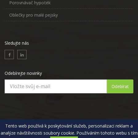
Porovnávač hypoték
Oblečky pro malé pejsky
Sledujte nás
Odebírejte novinky
Odebírat
Tento web používá k poskytování služeb, personalizaci reklam a
analýze návštěvnosti soubory cookie. Používáním tohoto webu s tím
Copyright © 2015 - 2026 Educio s.r.o. | Všechna práva vyhrazena.