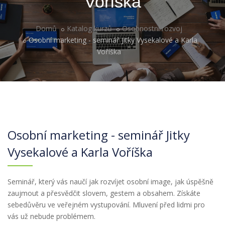
Voříška
Domů
Katalog kurzů
Osobnostní rozvoj
Osobní marketing - seminář Jitky Vysekalové a Karla
Voříška
Osobní marketing - seminář Jitky
Vysekalové a Karla Voříška
Seminář, který vás naučí jak rozvíjet osobní image, jak úspěšně
zaujmout a přesvědčit slovem, gestem a obsahem. Získáte
sebedůvěru ve veřejném vystupování. Mluvení před lidmi pro
vás už nebude problémem.