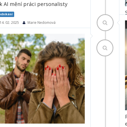
k AI mění práci personalisty
odnikání
14. 02. 2025
Marie Nedomová
V dnešní digitální době se technologie
neustále vyvíjejí a mění způsob, jakým
pracujeme. Jedním z nejvýznamnějších
pokroků je zavedení umělé inteligence
(AI) do různých oblastí, včetně
personalistiky. V článku se dozvíte, jak AI
může zefektivnit personální práci...
1663× přečteno
Číst dále