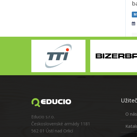
ba
M
Užite
O nás
Educio s.r.o.
Československé armády 1181
Katal
562 01 Ústí nad Orlicí