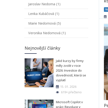
kt
Jaroslav Nedoma
(1)
V
Lenka Kubáčová
(1)
Marie Nedomová
(5)
Veronika Nedomová
(1)
Nejnovější články
Jaké kurzy by firmy
měly zvolit v roce
2026: Investice do
dovedností, která se
vyplatí
15. 01. 2026
619× přečteno
Microsoft Copilot v
Pe
práci: Revoluce v