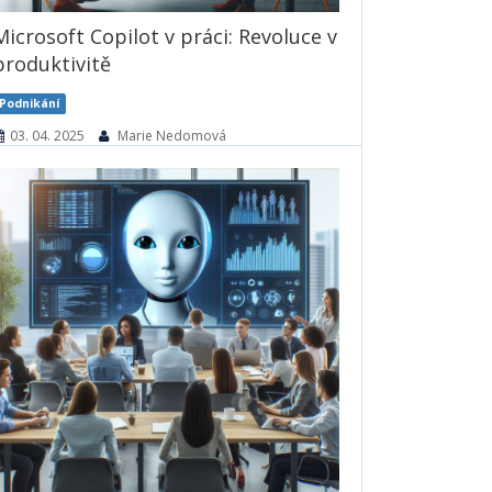
Microsoft Copilot v práci: Revoluce v
produktivitě
Podnikání
03. 04. 2025
Marie Nedomová
V dnešním rychle se měnícím pracovním
prostředí, kde produktivita hraje klíčovou
roli, přichází Microsoft Copilot jako
transformační nástroj, který pomáhá
zaměstnancům a organizacím dosáhnout
více v kratším čase. Díky integraci s
populárními aplikacemi Microsoft 365,
jako...
1437× přečteno
Číst dále