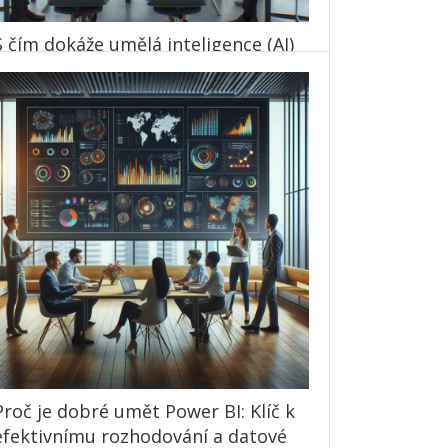
S čím dokáže umělá inteligence (AI)
pomoci v podniku?
Podnikání
03. 02. 2025
Marie Nedomová
Umělá inteligence (AI) může podniku
pomoci v mnoha oblastech, čímž zlepšuje
efektivitu, snižuje náklady a inovuje procesy.
1546× přečteno
Číst dále
Proč je dobré umět Power BI: Klíč k
efektivnímu rozhodování a datové