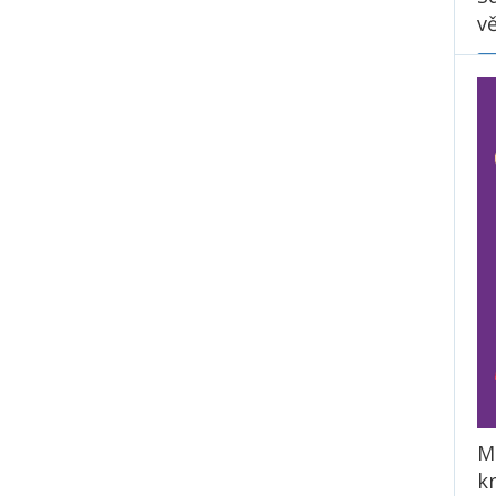
vě
P
Mi
k