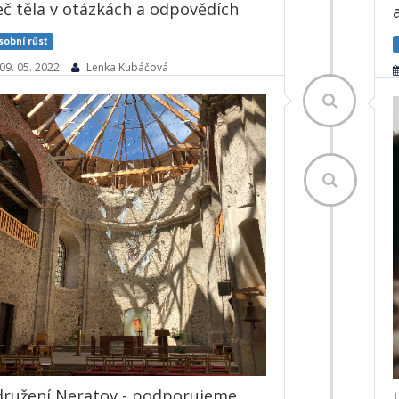
eč těla v otázkách a odpovědích
sobní růst
09. 05. 2022
Lenka Kubáčová
Mozek čte naši řeč těla neustále, jen si to
často neuvědomujeme. Vysílá signály, co
nám ten druhý skutečně sděluje. A varuje
nás, když slova nejsou v souladu s tím, co si
člověk skutečně myslí. Pokud příliš toužíme
v debatě s druhými uspět, prosadit se, nebo
se bojíme...
5952× přečteno
Číst dále
družení Neratov - podporujeme