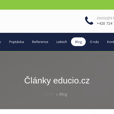
ZAVOLEJTE
+420 724 
y
Poptávka
Reference
Lektoři
Blog
O nás
Kont
Články educio.cz
Domů
Blog