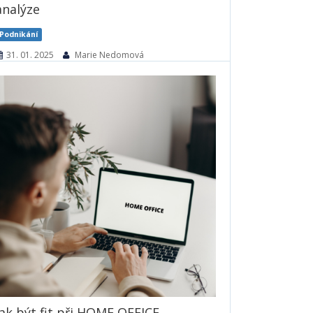
analýze
Podnikání
31. 01. 2025
Marie Nedomová
V dnešním světě se data stávají stále
cennějším zdrojem pro podniky všech
velikostí. Abychom mohli správně a
efektivně využívat data k rozhodování, je
nezbytné mít nástroje, které nám umožní
jejich analýzu a vizualizaci. Jedním z
nejvýkonnějších a nejpopulárnějších...
2080× přečteno
Číst dále
Jak být fit při HOME OFFICE