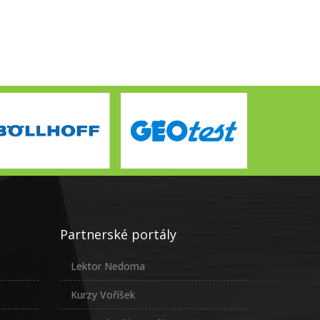
Partnerské portály
Lektor Nedoma
Kurzy Voříšek