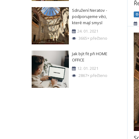
Ř
Sdružení Neratov -
O
podporujeme věci,
které mají smysl
24. 01. 2021
3665× přečteno
Jak být fit při HOME
OFFICE
12. 01. 2021
2867× přečteno
S