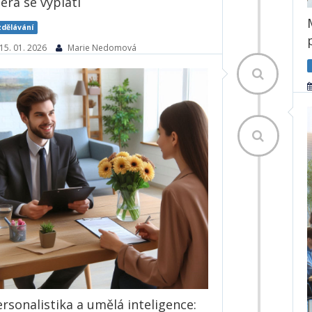
erá se vyplatí
zdělávání
15. 01. 2026
Marie Nedomová
Rok 2026 bude pro firmy dalším testem
schopnosti přizpůsobit se rychle se
měnícímu trhu. Digitalizace, umělá
inteligence, tlak na produktivitu i nedostatek
talentů nutí zaměstnavatele přemýšlet jinak
o rozvoji lidí. Vzdělávání přestává být
benefitem „navíc“ a stává se strategickým...
619× přečteno
Číst dále
rsonalistika a umělá inteligence: