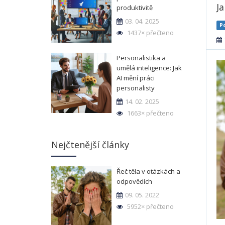
Ja
produktivitě
03. 04. 2025
P
1437× přečteno
Personalistika a
umělá inteligence: Jak
AI mění práci
personalisty
14. 02. 2025
1663× přečteno
Nejčtenější články
Řeč těla v otázkách a
odpovědích
09. 05. 2022
5952× přečteno