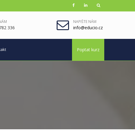
 NÁM
NAPIŠTE NÁM
782 336
info@educio.cz
akt
Poptat kurz