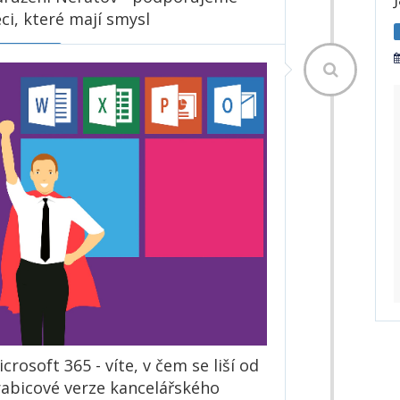
ci, které mají smysl
odporujeme
24. 01. 2021
Veronika Nedomová
Nezisková organizace Sdružení Neratov v
horské vesnici Neratov v Orlických horách
pomáhá lidem s postižením a společně s
nimi se podílí na obnově poutního místa a
návratu života do kdysi vysídlené vesnice.
3665× přečteno
Číst dále
crosoft 365 - víte, v čem se liší od
rabicové verze kancelářského